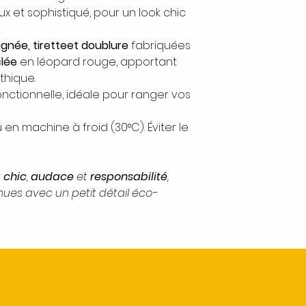
x et sophistiqué, pour un look chic
ignée, tiretteet doublure
fabriquées
lée
en léopard rouge, apportant
thique.
nctionnelle, idéale pour ranger vos
 en machine à froid (30°C). Éviter le
t
chic
,
audace
et
responsabilité
,
nues avec un petit détail éco-