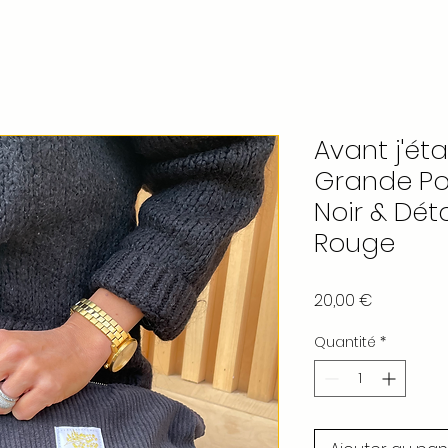
Avant j'ét
Grande Po
Noir & Dét
Rouge
Prix
20,00 €
Quantité
*