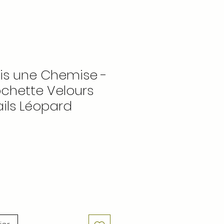
ais une Chemise -
chette Velours
ails Léopard