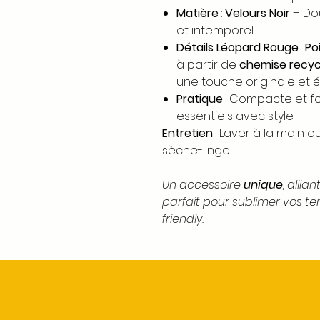
Matière
:
Velours Noir
– Dou
et intemporel.
Détails Léopard Rouge
:
Po
à partir de
chemise recyc
une touche originale et é
Pratique
: Compacte et fo
essentiels avec style.
Entretien
: Laver à la main ou
sèche-linge.
Un accessoire
unique
, allian
parfait pour sublimer vos te
friendly.