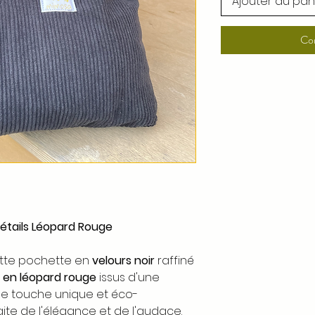
Ajouter au pan
Co
Détails Léopard Rouge
te pochette en
velours noir
raffiné
s en léopard rouge
issus d'une
ne touche unique et éco-
aite de l'élégance et de l'audace.